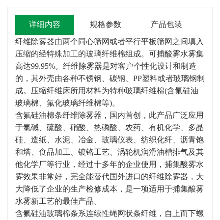
详细内容
规格参数
产品包装
纤维除雾器由两个同心筛网或者平行平板筛网之间填入
压缩的经特殊加工的玻璃纤维棉组成。可捕酸雾水雾集
高达99.95%。纤维除雾器是对客户个性化设计和制造
的，其外壳由各种不锈钢、碳钢、PP塑料或者玻璃钢制
成。压缩纤维床所用材料为特种玻璃纤维棉(含氟硅油
玻璃棉、氟化玻璃纤维棉等)。
含氟硅油棉条纤维除雾器，国内首创，此产品广泛应用
于氯碱、硫酸、硝酸、热磷酸、农药、有机化学、多晶
硅、造纸、水泥、冶金、玻璃仪表、纺织化纤、沥青饱
和塔、食品加工、镀铬工艺、涡轮机润滑油槽排气及其
他化学厂等行业，经过十多年的企业使用，捕集酸雾水
雾效果非常好，完全能替代国外进口的纤维除雾器，大
大降低了企业的生产检修成本，是一项适用于捕集酸雾
水雾新工艺的最佳产品。
含氟硅油玻璃棉条系连续性绳网状条纤维，自上而下螺