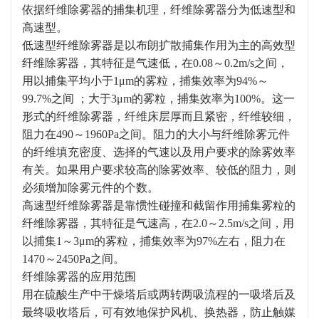
依据纤维除雾器的捕集机理，纤维除雾器分为低速型和
高速型。
低速型纤维除雾器是以布朗扩散捕集作用为主的高效型
纤维除雾器，其特征是气速低，在0.08～0.2m/s之间，
用以捕集平均小于1μm的雾粒，捕集效率为94%～
99.7%之间 ；大于3μm的雾粒，捕集效率为100%。这一
形式的纤维除雾器，纤维床层厚而且紧密，纤维较细，
阻力在490～1960Pa之间。阻力的大小与纤维除雾元件
的纤维填充密度、选择的气速以及用户要求的除雾效率
有关。如果用户要求较高的除雾效率、较低的阻力，则
必须增加除雾元件的个数。
高速型纤维除雾器是靠惯性碰撞和截留作用捕集雾粒的
纤维除雾器，其特征是气速高，在2.0～2.5m/s之间，用
以捕集1～3μm的雾粒，捕集效率为97%左右，阻力在
1470～2450Pa之间。
纤维除雾器的应用范围
用在硫酸生产中干燥塔后或两转两吸流程的一吸塔后及
最终吸收塔后，可有效地保护风机、换热器，防止触媒