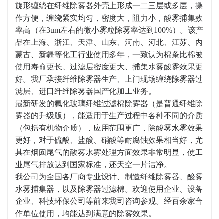
旋形缠绕在纤维除雾器外壳上形成一二三层或多层，操
作方便，缠绕紧实均匀，密度大，阻力小，酸雾捕集效
率高（在3um左右的微小雾粒除雾率达到100%）。该产
品在上海、浙江、天津、山东、河南、河北、江苏、内
蒙古、新疆等化工行业使用多年，一致认为棉条比棉被
使用寿命更长、过滤层密度更大、捕集水雾酸雾效果更
好。我厂承接纤维除雾器生产、上门现场缠绕除雾器过
滤层、进口纤维除雾器国产化加工业务。
最新研发的氟化玻璃纤维过滤棉除雾器（是普通纤维除
雾器的升级版），能适用于生产过程中各种不同的介质
（包括有机物介质），应用范围更广，除酸雾水雾效果
更好，对于硫酸、盐酸、硝酸等耐腐蚀效果相当好，尤
其在烟囱尾气的酸雾水雾处理方面效果非常明显，使工
业尾气排放达到国家标准，还天空一片洁净。
我公司为全国各厂商专业设计、制造纤维除雾器、酸雾
水雾捕集器，以及除雾器过滤棉。欢迎使用企业、设备
企业、科技环保公司等前来我司咨询参观。经百余家合
作单位使用，均能达到满意的除雾效果。