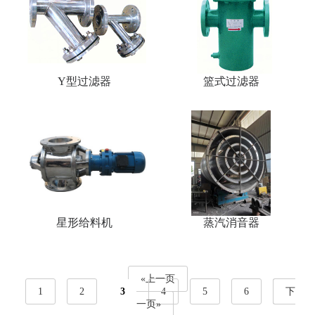
Y型过滤器
篮式过滤器
星形给料机
蒸汽消音器
«上一页
1
2
3
4
5
6
下
一页»